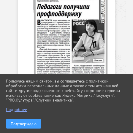
Пользуясь нашим сайтом, вы соглашаетесь с политикой
обработки персональных данных а также с тем что наш веб-
сайт и другие подключенные к веб-сайту сторонние сервисы
используют cookies такие как Яндекс Метрика, "Госуслуги",
"PRO.Культура", "Спутник аналитика".
Подробнее
Предоставление социальной выплаты
Подтверждаю
1 млн. рублей педагогическим