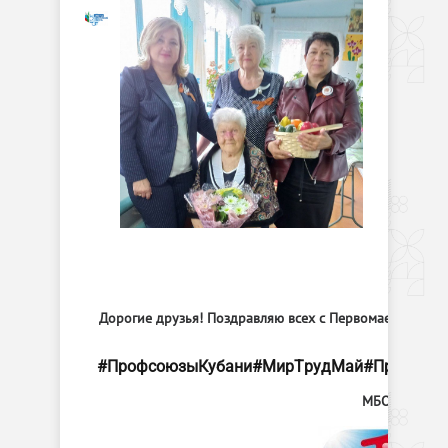
Дорогие друзья! Поздравляю всех с Первомаем! Всем
#ПрофсоюзыКубани
#МирТрудМай
#Праздник
МБОУСОШ3,8,