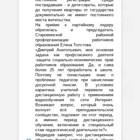
пострадавших - и дети-сироты, которые
до получения квартиры от государства
документально не имеют постоянного
места жительства.
На приёме к партийному лидеру
обратилась и председатель
Староминской районной
профорганизации работников
образования Елена Толстова
«Дмитрий Анатольевич, моя основная
задача как профсоюзного деятеля
-защита социально-экономических прав
работников образования. Да, и сама
более 25 лет проработала в школе.
Поэтому не понаслышке знаю о
проблемах педагогов при начислении
досрочной пенсии. В условиях
карантина учителей перевели на
дистанционную работу с применением
видеообучения по сети Интернет.
Возникает вопрос, который очень
волнует всё преподавательское
сообщество, подлежит ли этот период,
а именно период дистанционного
обучения, включению в специальный
стаж педагогической деятельности?».
Медведев заверил, что дистанционное
обучение будет учитываться в общем