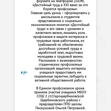
формате на платформе ZOOM,
«Достойный труд в XXI веке: за что
борются профсоюзы».
Главная цель урока – сформировать у
школьников и студентов
представление о социально-
экономическом понятии «Достойный
труд» и его связи с уровнем и
качеством жизни, показать роль
профсоюзов в защите интересов и
трудовых прав работников, их
требований по обеспечению
достойных условий труда и
заработной плат, подготовка
молодежи к трудовой жизни.
Рассказали о возможностях
студенческих профсоюзных
организаций защитить интересы
учащихся предоставить им
социальные гарантии, побудить к
активной общественной работе.
В Едином профсоюзном уроке
приняли участие учащиеся МБОУ
СОШ 2 ст.Старощербиновской
Щербиновского района с
председателем ППО школы
Пискуновой Ольгой Петровной.