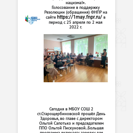
нацизма!».
Голосование в поддержку
Резолюции (обращения) ФНПР на
сайте
https://1may.fnpr.ru/
в
период с 25 апреля по 2 мая
2022 г.
Сегодня в МБОУ СОШ 2
ст.Старощербиновской прошёл День
Здоровья, во главе с директором
Ольгой Сапотько и председателем
ППО Ольгой Пискуновой..Большая
программа включала: зарядку для