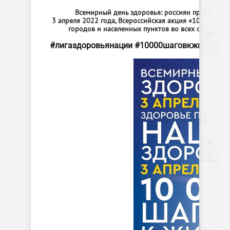
Всемирный день здоровья: россиян приглашают
3 апреля 2022 года, Всероссийская акция «10 тысяч 
городов и населенных пунктов во всех субъекта
#лигаздоровьянации
#10000шаговкжизни
#П