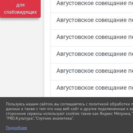
Августовское совещание пе
для
слабовидящих
Августовское совещание пе
Августовское совещание пе
Августовское совещание пе
Августовское совещание п
Августовское совещание п
Пользуясь нашим сайтом, вы соглашаетесь с политикой обработки
данных а также с тем что наш веб-сайт и другие подключенные к в
сторонние сервисы используют cookies такие как Яндекс Метрика, "Г
"PRO.Культура", "Спутник аналитика".
Подробнее