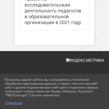
исследовательская
деятельность педагогов
в образовательной
организации в 2021 году
2026 Г. UO-MOSHR.RU
Пользуясь нашим сайтом, вы соглашаетесь с политикой
ВХОД
обработки персональных данных а также с тем что наш веб-
КАРТА САЙТА
сайт и другие подключенные к веб-сайту сторонние сервисы
ПОЛИТИКА ОБРАБОТКИ ПЕРСОНАЛЬНЫХ
используют cookies такие как Яндекс Метрика, "Госуслуги",
ДАННЫХ
"PRO.Культура", "Спутник аналитика".
Подробнее
СДЕЛАНО НА KUBCMS
РАЗРАБОТКА И ПОДДЕРЖКА