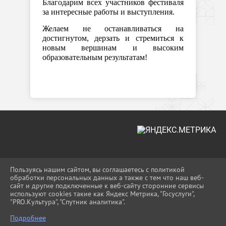
Благодарим всех участников фестиваля
за интересные работы и выступления.
Желаем не останавливаться на
достигнутом, дерзать и стремиться к
новым вершинам и высоким
образовательным результатам!
2026 Г. UO-MOSHR.RU
Пользуясь нашим сайтом, вы соглашаетесь с политикой
ВХОД
обработки персональных данных а также с тем что наш веб-
КАРТА САЙТА
сайт и другие подключенные к веб-сайту сторонние сервисы
ПОЛИТИКА ОБРАБОТКИ ПЕРСОНАЛЬНЫХ
используют cookies такие как Яндекс Метрика, "Госуслуги",
ДАННЫХ
"PRO.Культура", "Спутник аналитика".
Подробнее
СДЕЛАНО НА KUBCMS