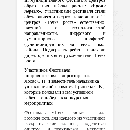
II
I
муниципального фестиваля Центров
образования «Точка роста»:
«Время
первых».
Участниками фестиваля стали
обучающиеся и педагоги-наставники 12
центров «Точка роста» естественно-
научной и технологической
направленности, цифрового и
гуманитарного профилей,
функционирующих на базах школ
района. Поддержать ребят приехали
директора школ и руководители Точек
роста.
Участников Фестиваля
поприветствовала директор школы
Лобас С.Н. и заместитель начальника
управления образования Прищепа С.В.,
которые пожелали всем успешной
работы и победы в конкурсных
мероприятиях.
Фестиваль «Точка роста» – дал
возможность для каждого из участников
раскрыть свои таланты, поделиться
опытом и практиками, искренне